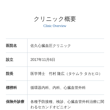
す考えです。

佐久市の高血圧診療におい
佐久市の生活習慣病の病院と
て、塩分の制限や適切な体重
して、糖尿病や痛風など、多
管理など、生活環境に即した
クリニック概要
岐にわたる慢性疾患の管理を
具体的なアドバイスが可能で
誠実に実践いたします。

す。

当院は、患者様が主体的に健
当院は、最新の知見に基づい
康維持に取り組めるよう、検
た薬物療法も適切に組み合わ
査結果を分かりやすく解説
せ、血管のしなやかさを保つ
医院名
佐久心臓血圧クリニック
し、無理のない目標を設定す
お手伝いをいたします。

るクリニックです。

自覚症状が少ない段階から丁
将来の健やかな暮らしを支え
寧に向き合い、安心して診察
設立
2017年11月6日
るため、必要なサポートを提
を受けていただけます。
供しています。
院長
医学博士 竹村 隆広（タケムラ タカヒロ）
標榜科
循環器内科、内科、心臓血管外科
保険外診療
各種予防接種、検診、心臓血管外科治療に関
わるセカンドオピニオン