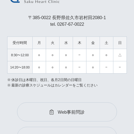
〒385-0022 長野県佐久市岩村田2080-1
tel. 0267-67-0022
受付時間
月
火
水
木
金
土
日
○
○
○
−
○
○
△
8:30〜12:00
○
○
○
−
○
−
−
14:20〜18:00
休診日は木曜日、祝日、各月2日間の日曜日
最新の診療スケジュールはカレンダーをご覧ください
Web事前問診