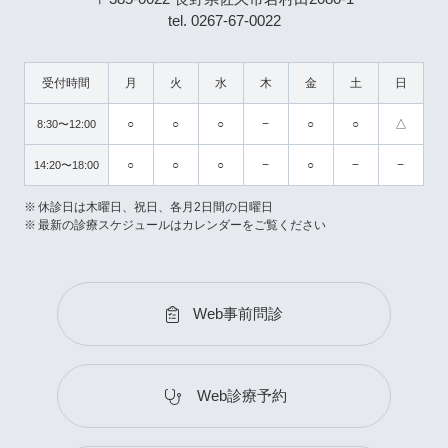
tel. 0267-67-0022
受付時間
月
火
水
木
金
土
日
○
○
○
−
○
○
△
8:30〜12:00
○
○
○
−
○
−
−
14:20〜18:00
休診日は木曜日、祝日、各月2日間の日曜日
最新の診療スケジュールはカレンダーをご覧ください
Web事前問診
Web診療予約